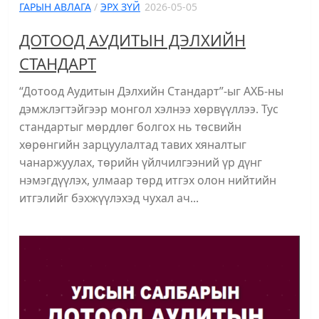
ГАРЫН АВЛАГА
/
ЭРХ ЗҮЙ
2026-05-05
ДОТООД АУДИТЫН ДЭЛХИЙН
СТАНДАРТ
“Дотоод Аудитын Дэлхийн Стандарт”-ыг АХБ-ны
дэмжлэгтэйгээр монгол хэлнээ хөрвүүллээ. Тус
стандартыг мөрдлөг болгох нь төсвийн
хөрөнгийн зарцуулалтад тавих хяналтыг
чанаржуулах, төрийн үйлчилгээний үр дүнг
нэмэгдүүлэх, улмаар төрд итгэх олон нийтийн
итгэлийг бэхжүүлэхэд чухал ач...