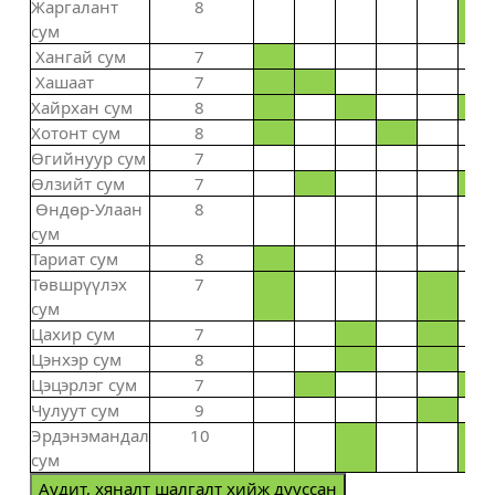
Жаргалант
8
сум
Хангай сум
7
Хашаат
7
Хайрхан сум
8
Хотонт сум
8
Өгийнуур сум
7
Өлзийт сум
7
Өндөр-Улаан
8
сум
Тариат сум
8
Төвшрүүлэх
7
сум
Цахир сум
7
Цэнхэр сум
8
Цэцэрлэг сум
7
Чулуут сум
9
Эрдэнэмандал
10
сум
Аудит, хяналт шалгалт хийж дууссан