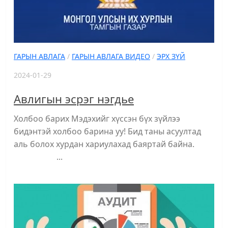
ГАРЫН АВЛАГА
/
ГАРЫН АВЛАГА ВИДЕО
/
ЭРХ ЗҮЙ
2024-01-29
Авлигын эсрэг нэгдье
Холбоо барих Мэдэхийг хүссэн бүх зүйлээ
бидэнтэй холбоо барина уу! Бид таны асуултад
аль болох хурдан хариулахад баяртай байна.
...