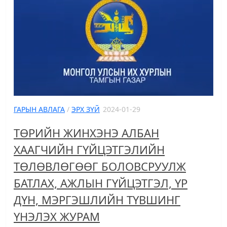
ГАРЫН АВЛАГА
/
ЭРХ ЗҮЙ
2024-01-29
ТӨРИЙН ЖИНХЭНЭ АЛБАН
ХААГЧИЙН ГҮЙЦЭТГЭЛИЙН
ТӨЛӨВЛӨГӨӨГ БОЛОВСРУУЛЖ
БАТЛАХ, АЖЛЫН ГҮЙЦЭТГЭЛ, ҮР
ДҮН, МЭРГЭШЛИЙН ТҮВШИНГ
ҮНЭЛЭХ ЖУРАМ