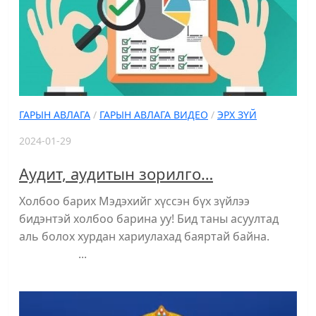
ГАРЫН АВЛАГА
/
ГАРЫН АВЛАГА ВИДЕО
/
ЭРХ ЗҮЙ
2024-01-29
Аудит, аудитын зорилго…
Холбоо барих Мэдэхийг хүссэн бүх зүйлээ
бидэнтэй холбоо барина уу! Бид таны асуултад
аль болох хурдан хариулахад баяртай байна.
...