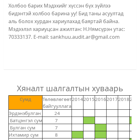
Холбоо барих Мэдэхийг хүссэн бүх зүйлээ
бидэнтэй холбоо барина уу! Бид таны асуултад
аль болох хурдан хариулахад баяртай байна.
Мэдээлэл хариуцсан ажилтан: Н.Нямсүрэн утас:
70333137. E-mail: sankhuu.audit.ar@gmail.com
Хяналт шалгалтын хуваарь
Сумд
Төлөвлөгөөт
2014
2015
2016
2017
2018
201
байгууллага
Эрдэнэбулган
24
Батцэнгэл сум
7
Булган сум
7
Ихтамир сум
8