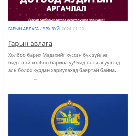
ГАРЫН АВЛАГА
/
ЭРХ ЗҮЙ
2024-01-29
Гарын авлага
Холбоо барих Мэдэхийг хүссэн бүх зүйлээ
бидэнтэй холбоо барина уу! Бид таны асуултад
аль болох хурдан хариулахад баяртай байна.
...