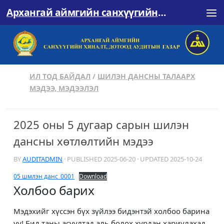
Архангай аймгийн санхүүгийн хяналт, дотоод аудитын газар
Skip to content
ИЛ ТОД БАЙДАЛ
/
ШИЛЭН ДАНСНЫ ТАЛААРХ
МЭДЭЭ, МЭДЭЭЛЭЛ
2025 оны 5 дугаар сарын шилэн
дансны хөтлөлтийн мэдээ
BY
AUDITADMIN
· PUBLISHED
2025-06-20
· UPDATED
2025-10-24
05 шмлэн данс_0001
Download
Холбоо барих
Мэдэхийг хүссэн бүх зүйлээ бидэнтэй холбоо барина
уу! Бид таны асуултад аль болох хурдан хариулахад