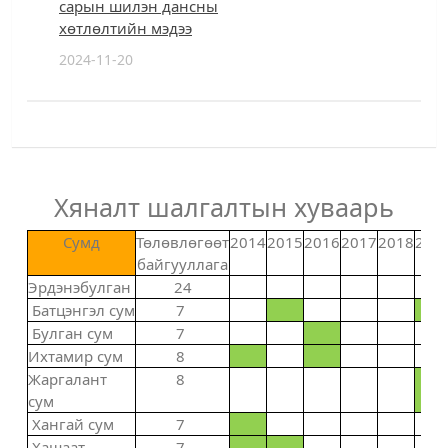
сарын шилэн дансны
хөтлөлтийн мэдээ
2024-11-20
Хяналт шалгалтын хуваарь
Сумд
Төлөвлөгөөт
2014
2015
2016
2017
2018
201
байгууллага
Эрдэнэбулган
24
Батцэнгэл сум
7
Булган сум
7
Ихтамир сум
8
Жаргалант
8
сум
Хангай сум
7
Хашаат
7