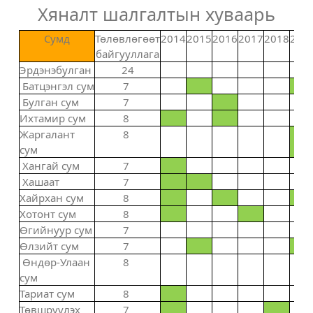
Хяналт шалгалтын хуваарь
Сумд
Төлөвлөгөөт
2014
2015
2016
2017
2018
201
байгууллага
Эрдэнэбулган
24
Батцэнгэл сум
7
Булган сум
7
Ихтамир сум
8
Жаргалант
8
сум
Хангай сум
7
Хашаат
7
Хайрхан сум
8
Хотонт сум
8
Өгийнуур сум
7
Өлзийт сум
7
Өндөр-Улаан
8
сум
Тариат сум
8
Төвшрүүлэх
7