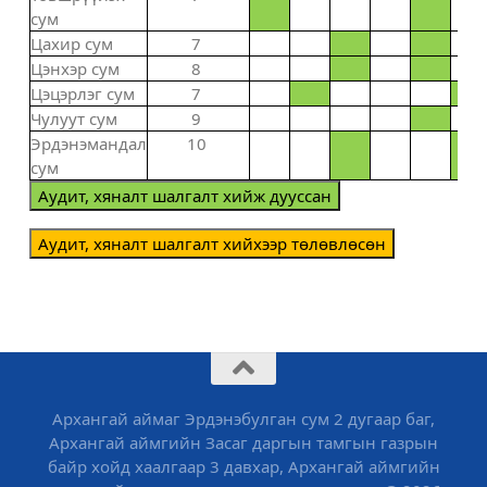
сум
Цахир сум
7
Цэнхэр сум
8
Цэцэрлэг сум
7
Чулуут сум
9
Эрдэнэмандал
10
сум
Аудит, хяналт шалгалт хийж дууссан
Аудит, хяналт шалгалт хийхээр төлөвлөсөн
Архангай аймаг Эрдэнэбулган сум 2 дугаар баг,
Архангай аймгийн Засаг даргын тамгын газрын
байр хойд хаалгаар 3 давхар, Архангай аймгийн