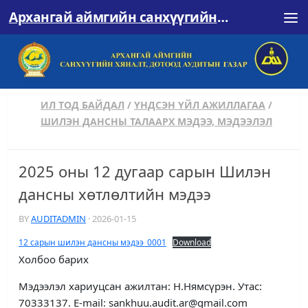
Архангай аймгийн санхүүгийн хяналт, дотоод аудитын газар
Skip to content
ИЛ ТОД БАЙДАЛ
/
ҮНДСЭН ҮЙЛ АЖИЛЛАГАА
/
ШИЛЭН ДАНСНЫ ТАЛААРХ МЭДЭЭ, МЭДЭЭЛЭЛ
2025 оны 12 дугаар сарын Шилэн
дансны хөтлөлтийн мэдээ
BY
AUDITADMIN
·
2026-01-15
12 сарын шилэн дансны мэдээ_0001
Download
Холбоо барих
Мэдээлэл хариуцсан ажилтан: Н.Нямсүрэн. Утас:
70333137. E-mail: sankhuu.audit.ar@gmail.com