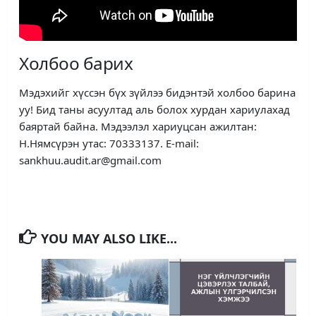
Холбоо барих
Мэдэхийг хүссэн бүх зүйлээ бидэнтэй холбоо барина
уу! Бид таны асуултад аль болох хурдан хариулахад
баяртай байна. Мэдээлэл хариуцсан ажилтан:
Н.Нямсүрэн утас: 70333137. E-mail:
sankhuu.audit.ar@gmail.com
YOU MAY ALSO LIKE...