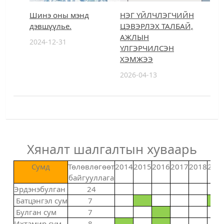
Шинэ оны мэнд
НЭГ ҮЙЛЧЛЭГЧИЙН
дэвшүүлье.
ЦЭВЭРЛЭХ ТАЛБАЙ,
АЖЛЫН
2024-12-31
ҮЛГЭРЧИЛСЭН
ХЭМЖЭЭ
2026-04-13
Хяналт шалгалтын хуваарь
Сумд
Төлөвлөгөөт
2014
2015
2016
2017
2018
201
байгууллага
Эрдэнэбулган
24
Батцэнгэл сум
7
Булган сум
7
Ихтамир сум
8