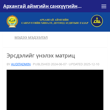
Архангай аймгийн санхүүгийн хяналт, дотоод аудитын газар
Skip to content
МЭДЭЭ МЭДЭЭЛЭЛ
Эрсдэлийг үнэлэх матриц
BY
AUDITADMIN
· PUBLISHED
2024-06-07
· UPDATED
2025-12-10