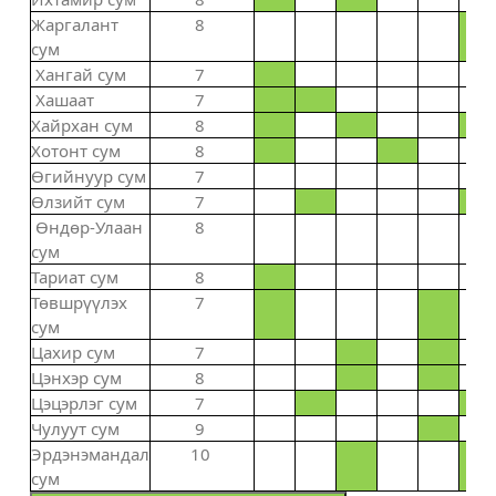
Жаргалант
8
сум
Хангай сум
7
Хашаат
7
Хайрхан сум
8
Хотонт сум
8
Өгийнуур сум
7
Өлзийт сум
7
Өндөр-Улаан
8
сум
Тариат сум
8
Төвшрүүлэх
7
сум
Цахир сум
7
Цэнхэр сум
8
Цэцэрлэг сум
7
Чулуут сум
9
Эрдэнэмандал
10
сум