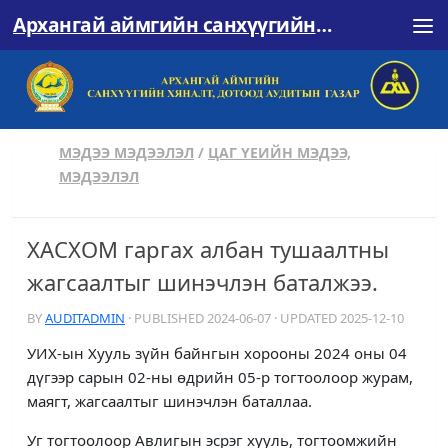
Архангай аймгийн санхүүгийн хяналт, дотоод аудитын газар
Skip to content
МЭДЭЭ МЭДЭЭЛЭЛ
/
ЦАГ ҮЕИЙН МЭДЭЭ,
МЭДЭЭЛЭЛ
ХАСХОМ гаргах албан тушаалтны
жагсаалтыг шинэчлэн баталжээ.
BY
AUDITADMIN
· PUBLISHED
2024-06-07
· UPDATED
2025-12-10
УИХ-ын Хууль зүйн байнгын хорооны 2024 оны 04
дүгээр сарын 02-ны өдрийн 05-р тогтоолоор журам,
маягт, жагсаалтыг шинэчлэн баталлаа.
Уг тогтоолоор Авлигын эсрэг хууль, тогтоомжийн