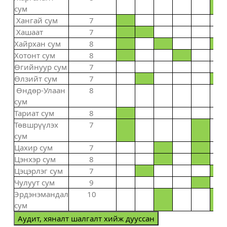
сум
Хангай сум
7
Хашаат
7
Хайрхан сум
8
Хотонт сум
8
Өгийнуур сум
7
Өлзийт сум
7
Өндөр-Улаан
8
сум
Тариат сум
8
Төвшрүүлэх
7
сум
Цахир сум
7
Цэнхэр сум
8
Цэцэрлэг сум
7
Чулуут сум
9
Эрдэнэмандал
10
сум
Аудит, хяналт шалгалт хийж дууссан