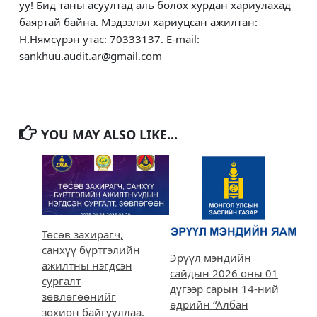
уу! Бид таны асуултад аль болох хурдан хариулахад
баяртай байна. Мэдээлэл хариуцсан ажилтан:
Н.Нямсүрэн утас: 70333137. E-mail:
sankhuu.audit.ar@gmail.com
YOU MAY ALSO LIKE...
Төсөв захирагч,
санхүү бүртгэлийн
Эрүүл мэндийн
ажилтны нэгдсэн
сайдын 2026 оны 01
сургалт
дүгээр сарын 14-ний
зөвлөгөөнийг
өдрийн “Албан
зохион байгууллаа.