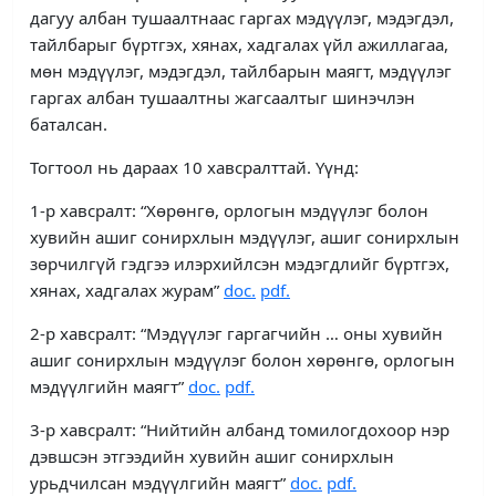
дагуу албан тушаалтнаас гаргах мэдүүлэг, мэдэгдэл,
тайлбарыг бүртгэх, хянах, хадгалах үйл ажиллагаа,
мөн мэдүүлэг, мэдэгдэл, тайлбарын маягт, мэдүүлэг
гаргах албан тушаалтны жагсаалтыг шинэчлэн
баталсан.
Тогтоол нь дараах 10 хавсралттай. Үүнд:
1-р хавсралт: “Хөрөнгө, орлогын мэдүүлэг болон
хувийн ашиг сонирхлын мэдүүлэг, ашиг сонирхлын
зөрчилгүй гэдгээ илэрхийлсэн мэдэгдлийг бүртгэх,
хянах, хадгалах журам”
doc
.
pdf.
2-р хавсралт: “Мэдүүлэг гаргагчийн … оны хувийн
ашиг сонирхлын мэдүүлэг болон хөрөнгө, орлогын
мэдүүлгийн маягт”
doc
.
pdf.
3-р хавсралт: “Нийтийн албанд томилогдохоор нэр
дэвшсэн этгээдийн хувийн ашиг сонирхлын
урьдчилсан мэдүүлгийн маягт”
doc
.
pdf.