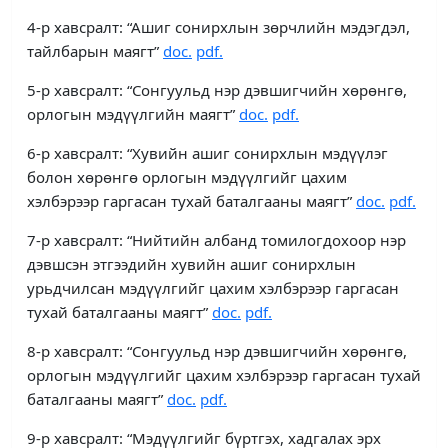
4-р хавсралт: “Ашиг сонирхлын зөрчлийн мэдэгдэл,
тайлбарын маягт”
doc
.
pdf.
5-р хавсралт: “Сонгуульд нэр дэвшигчийн хөрөнгө,
орлогын мэдүүлгийн маягт”
doc
.
pdf.
6-р хавсралт: “Хувийн ашиг сонирхлын мэдүүлэг
болон хөрөнгө орлогын мэдүүлгийг цахим
хэлбэрээр гаргасан тухай баталгааны маягт”
doc
.
pdf.
7-р хавсралт: “Нийтийн албанд томилогдохоор нэр
дэвшсэн этгээдийн хувийн ашиг сонирхлын
урьдчилсан мэдүүлгийг цахим хэлбэрээр гаргасан
тухай баталгааны маягт”
doc
.
pdf.
8-р хавсралт: “Сонгуульд нэр дэвшигчийн хөрөнгө,
орлогын мэдүүлгийг цахим хэлбэрээр гаргасан тухай
баталгааны маягт”
doc
.
pdf.
9-р хавсралт: “Мэдүүлгийг бүртгэх, хадгалах эрх