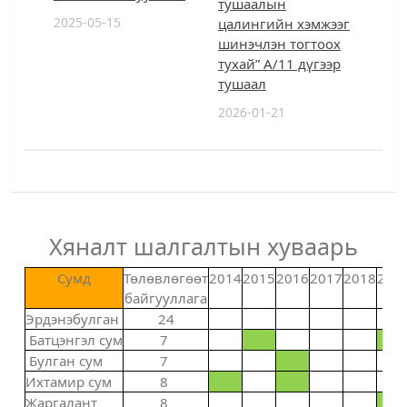
тушаалын
2025-05-15
цалингийн хэмжээг
шинэчлэн тогтоох
тухай” А/11 дүгээр
тушаал
2026-01-21
Хяналт шалгалтын хуваарь
Сумд
Төлөвлөгөөт
2014
2015
2016
2017
2018
201
байгууллага
Эрдэнэбулган
24
Батцэнгэл сум
7
Булган сум
7
Ихтамир сум
8
Жаргалант
8