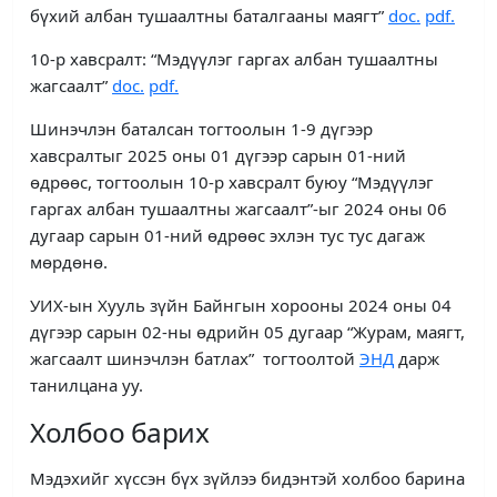
бүхий албан тушаалтны баталгааны маягт”
doc
.
pdf.
10-р хавсралт: “Мэдүүлэг гаргах албан тушаалтны
жагсаалт”
doc
.
pdf.
Шинэчлэн баталсан тогтоолын 1-9 дүгээр
хавсралтыг 2025 оны 01 дүгээр сарын 01-ний
өдрөөс, тогтоолын 10-р хавсралт буюу “Мэдүүлэг
гаргах албан тушаалтны жагсаалт”-ыг 2024 оны 06
дугаар сарын 01-ний өдрөөс эхлэн тус тус дагаж
мөрдөнө.
УИХ-ын Хууль зүйн Байнгын хорооны 2024 оны 04
дүгээр сарын 02-ны өдрийн 05 дугаар “Журам, маягт,
жагсаалт шинэчлэн батлах” тогтоолтой
ЭНД
дарж
танилцана уу.
Холбоо барих
Мэдэхийг хүссэн бүх зүйлээ бидэнтэй холбоо барина