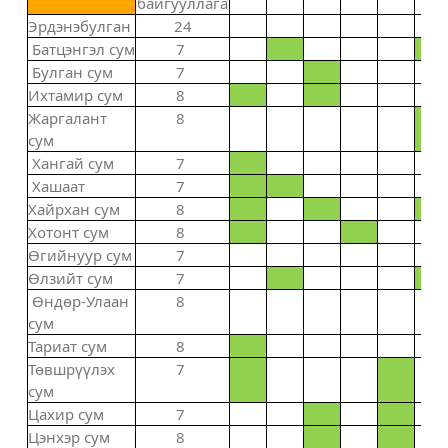
байгууллага
Эрдэнэбулган
24
Батцэнгэл сум
7
Булган сум
7
Ихтамир сум
8
Жаргалант
8
сум
Хангай сум
7
Хашаат
7
Хайрхан сум
8
Хотонт сум
8
Өгийнуур сум
7
Өлзийт сум
7
Өндөр-Улаан
8
сум
Тариат сум
8
Төвшрүүлэх
7
сум
Цахир сум
7
Цэнхэр сум
8