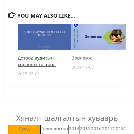
YOU MAY ALSO LIKE...
Дотоод аудитын
Зөвлөмж
хорооны тогтоол
2024-10-07
2025-05-01
Хяналт шалгалтын хуваарь
Сумд
Төлөвлөгөөт
2014
2015
2016
2017
2018
201