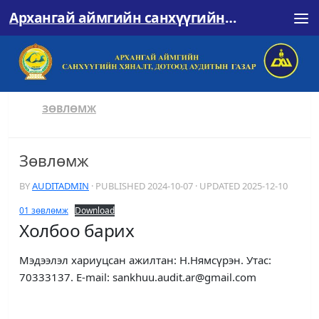
Архангай аймгийн санхүүгийн хяналт, дотоод аудитын газар
Skip to content
ЗӨВЛӨМЖ
Зөвлөмж
BY
AUDITADMIN
· PUBLISHED
2024-10-07
· UPDATED
2025-12-10
01 зөвлөмж
Download
Холбоо барих
Мэдээлэл хариуцсан ажилтан: Н.Нямсүрэн. Утас:
70333137. E-mail: sankhuu.audit.ar@gmail.com