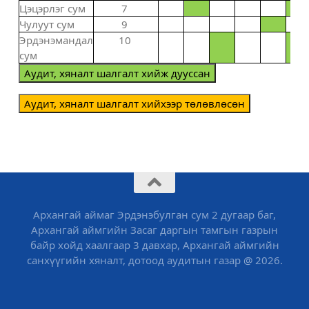
Цэцэрлэг сум
7
Чулуут сум
9
Эрдэнэмандал
10
сум
Аудит, хяналт шалгалт хийж дууссан
Аудит, хяналт шалгалт хийхээр төлөвлөсөн
Архангай аймаг Эрдэнэбулган сум 2 дугаар баг,
Архангай аймгийн Засаг даргын тамгын газрын
байр хойд хаалгаар 3 давхар, Архангай аймгийн
санхүүгийн хяналт, дотоод аудитын газар @ 2026.