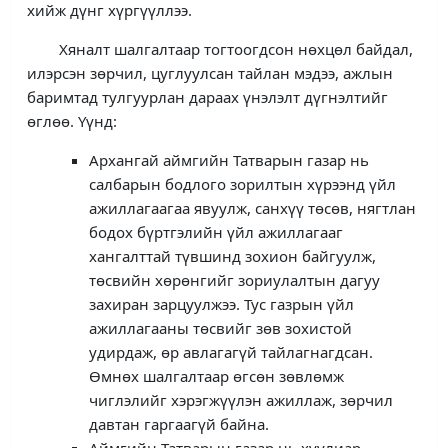
хийж дүнг хүргүүллээ.
Хяналт шалгалтаар тогтоогдсон нөхцөл байдал,
илэрсэн зөрчил, цуглуулсан тайлан мэдээ, ажлын
баримтад тулгуурлан дараах үнэлэлт дүгнэлтийг
өглөө. Үүнд:
Архангай аймгийн Татварын газар нь
салбарын бодлого зорилтын хүрээнд үйл
ажиллагаагаа явуулж, санхүү төсөв, нягтлан
бодох бүртгэлийн үйл ажиллагааг
хангалттай түвшинд зохион байгуулж,
төсвийн хөрөнгийг зориулалтын дагуу
захиран зарцуулжээ. Тус газрын үйл
ажиллагааны төсвийг зөв зохистой
удирдаж, өр авлагагүй тайлагнагдсан.
Өмнөх шалгалтаар өгсөн зөвлөмж
чиглэлийг хэрэгжүүлэн ажиллаж, зөрчил
давтан гаргаагүй байна.
Аймгийн Татварын газар нь хуулиар