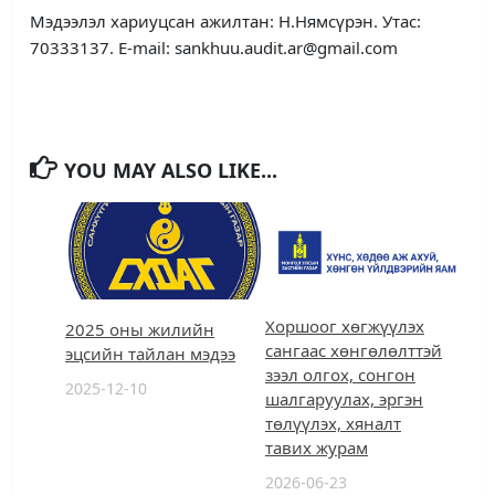
Мэдээлэл хариуцсан ажилтан: Н.Нямсүрэн. Утас:
70333137. E-mail: sankhuu.audit.ar@gmail.com
YOU MAY ALSO LIKE...
Хоршоог хөгжүүлэх
2025 оны жилийн
сангаас хөнгөлөлттэй
эцсийн тайлан мэдээ
зээл олгох, сонгон
2025-12-10
шалгаруулах, эргэн
төлүүлэх, хяналт
тавих журам
2026-06-23