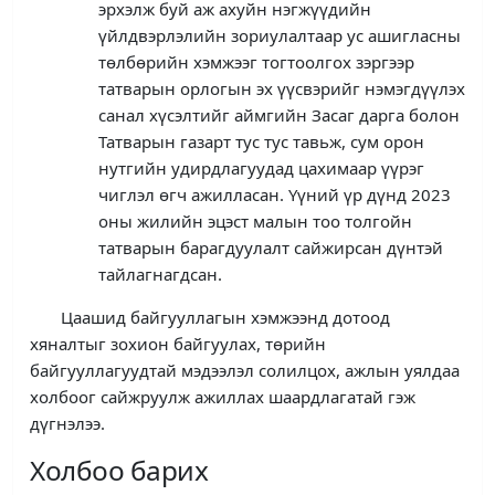
эрхэлж буй аж ахуйн нэгжүүдийн
үйлдвэрлэлийн зориулалтаар ус ашигласны
төлбөрийн хэмжээг тогтоолгох зэргээр
татварын орлогын эх үүсвэрийг нэмэгдүүлэх
санал хүсэлтийг аймгийн Засаг дарга болон
Татварын газарт тус тус тавьж, сум орон
нутгийн удирдлагуудад цахимаар үүрэг
чиглэл өгч ажилласан. Үүний үр дүнд 2023
оны жилийн эцэст малын тоо толгойн
татварын барагдуулалт сайжирсан дүнтэй
тайлагнагдсан.
Цаашид байгууллагын хэмжээнд дотоод
хяналтыг зохион байгуулах, төрийн
байгууллагуудтай мэдээлэл солилцох, ажлын уялдаа
холбоог сайжруулж ажиллах шаардлагатай гэж
дүгнэлээ.
Холбоо барих