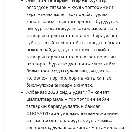
олгогдсон татварын хууль тогтоомжийг
хэрэгжүүлэх ажлыг зохион байгуулах,
хяналт тавих, төсвийн орлогыг бүрдүүлэх
чиг үүргээ хэрэгжүүлэн ажиллаж байгаа ч
татварын орлогын төлөвлөлт, бүрдүүлэлт,
гүйцэтгэлтэй холбоотой тогтоогдсон бодит
нөхцөл байдалд дүн шинжилгээ хийж,
татварын орлогын төлөвлөгөөг орлогын
нэр төрөл бүр дээр дүн шинжилгээ хийж,
бодит тоон мэдээ судалгаанд үндэслэн
төлөвлөж, нэр төрлөөр нь жигд хангах
биелүүлэхэд анхаарч ажиллах.
Албанаас 2023 онд 2 удаагийн хяналт
шалгалтаар малын тоо толгойн албан
татварын барагдуулалтын байдал,
ОНӨААТҮГ-ийн үйл ажиллагааны жилийн
ашгаас төсөвт төвлөрүүлэх хувь хэмжээг
тогтоолгох, дулаанаар хангах үйл ажиллагаа