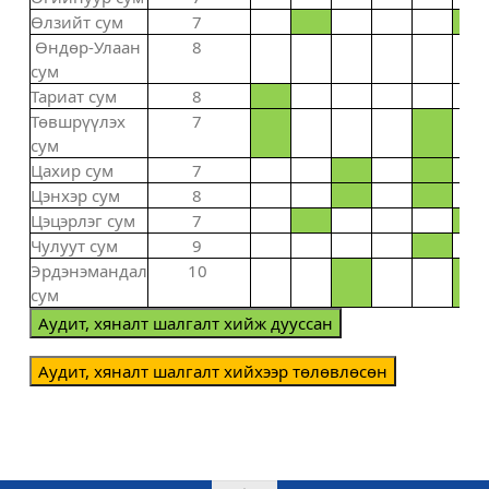
Өлзийт сум
7
Өндөр-Улаан
8
сум
Тариат сум
8
Төвшрүүлэх
7
сум
Цахир сум
7
Цэнхэр сум
8
Цэцэрлэг сум
7
Чулуут сум
9
Эрдэнэмандал
10
сум
Аудит, хяналт шалгалт хийж дууссан
Аудит, хяналт шалгалт хийхээр төлөвлөсөн