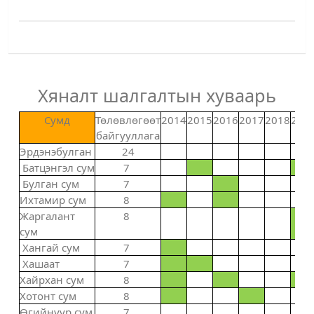
Хяналт шалгалтын хуваарь
Сумд
Төлөвлөгөөт
2014
2015
2016
2017
2018
201
байгууллага
Эрдэнэбулган
24
Батцэнгэл сум
7
Булган сум
7
Ихтамир сум
8
Жаргалант
8
сум
Хангай сум
7
Хашаат
7
Хайрхан сум
8
Хотонт сум
8
Өгийнуур сум
7