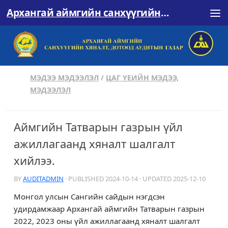
Архангай аймгийн санхүүгийн хяналт, дотоод аудитын газар
Skip to content
МЭДЭЭ МЭДЭЭЛЭЛ
/
ЦАГ ҮЕИЙН МЭДЭЭ,
МЭДЭЭЛЭЛ
Аймгийн Татварын газрын үйл
ажиллагаанд хяналт шалгалт
хийлээ.
BY
AUDITADMIN
· PUBLISHED
2024-10-14
· UPDATED
2025-12-10
Монгол улсын Сангийн сайдын нэгдсэн
удирдамжаар Архангай аймгийн Татварын газрын
2022, 2023 оны үйл ажиллагаанд хяналт шалгалт