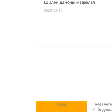
Шилэн дансны мэдээлэл
2025-12-10
Сумд
Төлөвлөгө
байгуулла