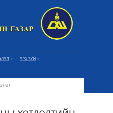
ЭЛЭЛ
ЭРХ ЗҮЙ
ЭЭЛЭЛ
сны хөтлөлтийн