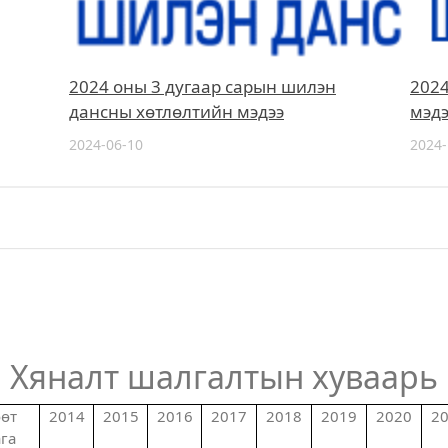
2024 оны 3 дугаар сарын шилэн
202
дансны хөтлөлтийн мэдээ
мэдэ
2024-06-10
2024-
Хяналт шалгалтын хуваарь
өт
2014
2015
2016
2017
2018
2019
2020
2
га