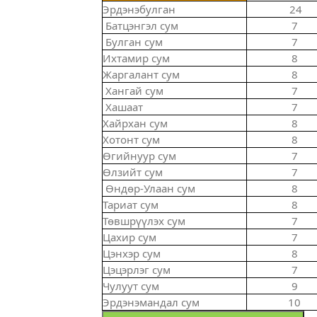
Эрдэнэбулган
24
Батцэнгэл сум
7
Булган сум
7
Ихтамир сум
8
Жаргалант сум
8
Хангай сум
7
Хашаат
7
Хайрхан сум
8
Хотонт сум
8
Өгийнуур сум
7
Өлзийт сум
7
Өндөр-Улаан сум
8
Тариат сум
8
Төвшрүүлэх сум
7
Цахир сум
7
Цэнхэр сум
8
Цэцэрлэг сум
7
Чулуут сум
9
Эрдэнэмандал сум
10