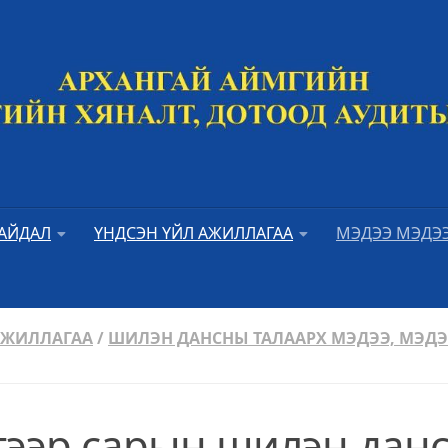
БАЙДАЛ
ҮНДСЭН ҮЙЛ АЖИЛЛАГАА
МЭДЭЭ МЭДЭ
АЖИЛЛАГАА
/
ШИЛЭН ДАНСНЫ ТАЛААРХ МЭДЭЭ, МЭД
үгээр сарын шилэн дан