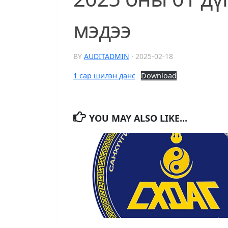
мэдээ
BY
AUDITADMIN
·
2025-02-18
1 сар шилэн данс
Download
YOU MAY ALSO LIKE...