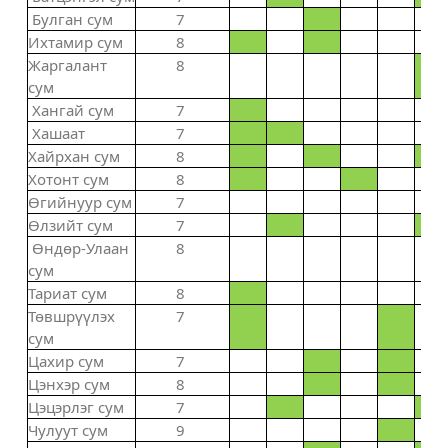
Булган сум
7
Ихтамир сум
8
Жаргалант
8
сум
Хангай сум
7
Хашаат
7
Хайрхан сум
8
Хотонт сум
8
Өгийнуур сум
7
Өлзийт сум
7
Өндөр-Улаан
8
сум
Тариат сум
8
Төвшрүүлэх
7
сум
Цахир сум
7
Цэнхэр сум
8
Цэцэрлэг сум
7
Чулуут сум
9