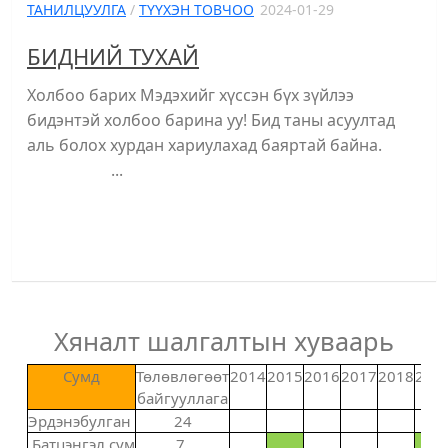
ТАНИЛЦУУЛГА
/
ТҮҮХЭН ТОВЧОО
2024-01-29
БИДНИЙ ТУХАЙ
Холбоо барих Мэдэхийг хүссэн бүх зүйлээ
бидэнтэй холбоо барина уу! Бид таны асуултад
аль болох хурдан хариулахад баяртай байна.
...
Хяналт шалгалтын хуваарь
Сумд
Төлөвлөгөөт
2014
2015
2016
2017
2018
201
байгууллага
Эрдэнэбулган
24
Батцэнгэл сум
7