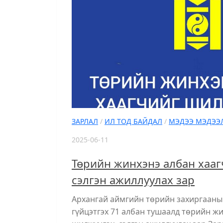
ЗАРЛАЛ
/
ИЛ ТОД БАЙДАЛ
/
МЭДЭЭ МЭДЭЭ
2025-06-11
Төрийн жинхэнэ албан хааг
сэлгэн ажиллуулах зар
Архангай аймгийн төрийн захиргааны
гүйцэтгэх 71 албан тушаалд төрийн ж