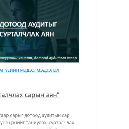
АГ ҮЕИЙН МЭДЭЭ, МЭДЭЭЛЭЛ
талчлах сарын аян”
гаар сарыг дотоод аудитын сар
үнэ цэнийг таниулах, сурталчлах