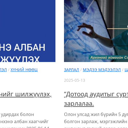
ЛЭЛ
/
ХҮНИЙ НӨӨЦ
ЗАРЛАЛ
/
МЭДЭЭ МЭДЭЭЛЭЛ
/
Ц
2025-05-13
чийг шилжүүлэх,
“Дотоод аудитыг сур
зарлалаа.
 удирдах болон
Олон улсад жил бүрийн 5 ду
инхэнэ албан хаагчийг
болгон зарлаж, мэргэжлийн 