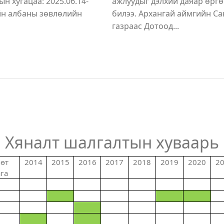
н хугацаа: 2025.06.14-
ажлуудыг дэлхий даяар өргө
ийн албаны зөвлөлийн
билээ. Архангай аймгийн Са
газраас Дотоод...
Хяналт шалгалтын хуваарь
өт
2014
2015
2016
2017
2018
2019
2020
2
га