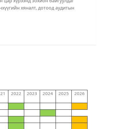
н цар хүрээнд зохион байгуулдаг
нхүүгийн хяналт, дотоод аудитын
021
2022
2023
2024
2025
2026