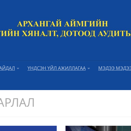
БАЙДАЛ
ҮНДСЭН ҮЙЛ АЖИЛЛАГАА
МЭДЭЭ МЭДЭ
АРЛАЛ