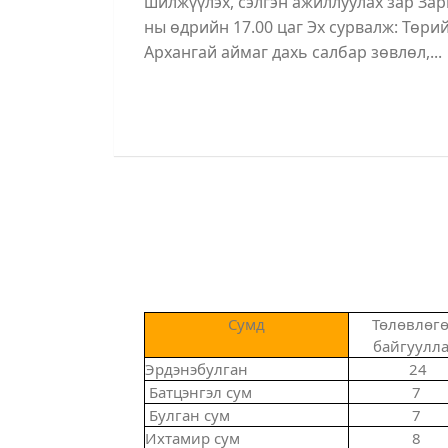
шилжүүлэх, сэлгэн ажиллуулах зар Зары
ны өдрийн 17.00 цаг Эх сурвалж: Төр
Архангай аймаг дахь салбар зөвлөл,...
Сумд
Төлөвлөгө
байгуулла
Эрдэнэбулган
24
Батцэнгэл сум
7
Булган сум
7
Ихтамир сум
8