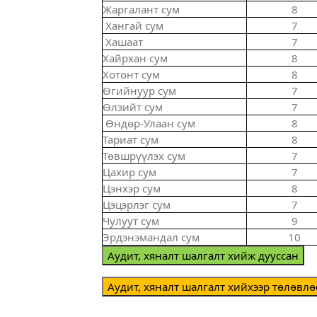
Жаргалант сум
8
Хангай сум
7
Хашаат
7
Хайрхан сум
8
Хотонт сум
8
Өгийнуур сум
7
Өлзийт сум
7
Өндөр-Улаан сум
8
Тариат сум
8
Төвшрүүлэх сум
7
Цахир сум
7
Цэнхэр сум
8
Цэцэрлэг сум
7
Чулуут сум
9
Эрдэнэмандал сум
10
Аудит, хяналт шалгалт хийж дууссан
Аудит, хяналт шалгалт хийхээр төлөвлө