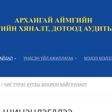
БАЙДАЛ
ҮНДСЭН ҮЙЛ АЖИЛЛАГАА
МЭДЭЭ МЭДЭ
/
ЧИГ ҮҮРЭГ БҮТЭЦ ЗОХИОН БАЙГУУЛАЛТ
о шинэчлэгдлээ.