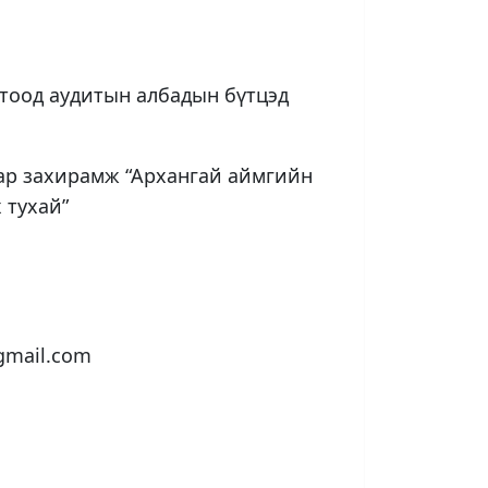
отоод аудитын албадын бүтцэд
аар захирамж “Архангай аймгийн
 тухай”
@gmail.com