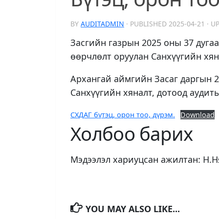
BY
AUDITADMIN
· PUBLISHED
2025-04-21
· U
Засгийн газрын 2025 оны 37 дуга
өөрчлөлт оруулан Санхүүгийн хян
Архангай аймгийн Засаг даргын 2
Санхүүгийн хяналт, дотоод аудиты
СХДАГ бүтэц, орон тоо, дүрэм.
Download
Холбоо барих
Мэдээлэл хариуцсан ажилтан: Н.Ня
YOU MAY ALSO LIKE...