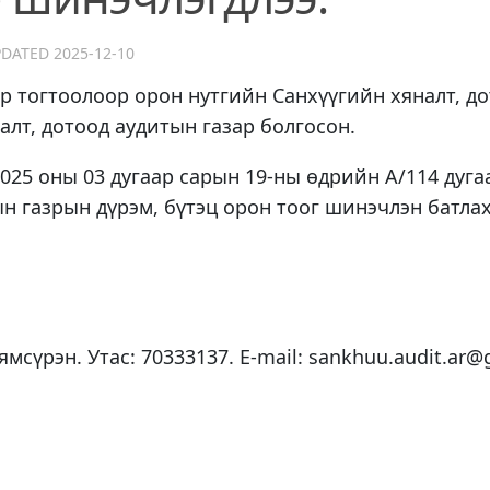
PDATED
2025-12-10
ар тогтоолоор орон нутгийн Санхүүгийн хяналт, д
алт, дотоод аудитын газар болгосон.
025 оны 03 дугаар сарын 19-ны өдрийн А/114 дуг
н газрын дүрэм, бүтэц орон тоог шинэчлэн батлах
мсүрэн. Утас: 70333137. E-mail: sankhuu.audit.ar