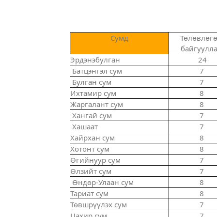
Сумд
Төлөвлөгө
байгуулла
Эрдэнэбулган
24
Батцэнгэл сум
7
Булган сум
7
Ихтамир сум
8
Жаргалант сум
8
Хангай сум
7
Хашаат
7
Хайрхан сум
8
Хотонт сум
8
Өгийнуур сум
7
Өлзийт сум
7
Өндөр-Улаан сум
8
Тариат сум
8
Төвшрүүлэх сум
7
Цахир сум
7