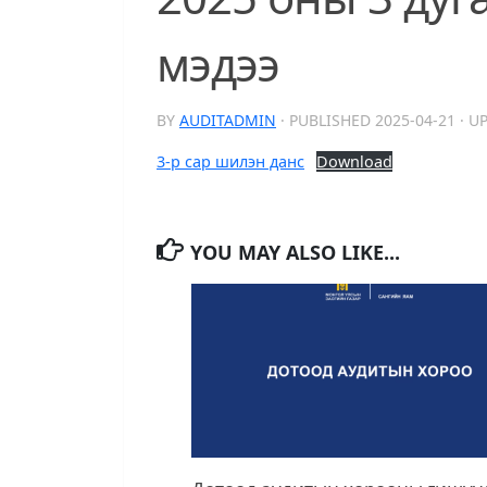
мэдээ
BY
AUDITADMIN
· PUBLISHED
2025-04-21
· U
3-р сар шилэн данс
Download
YOU MAY ALSO LIKE...