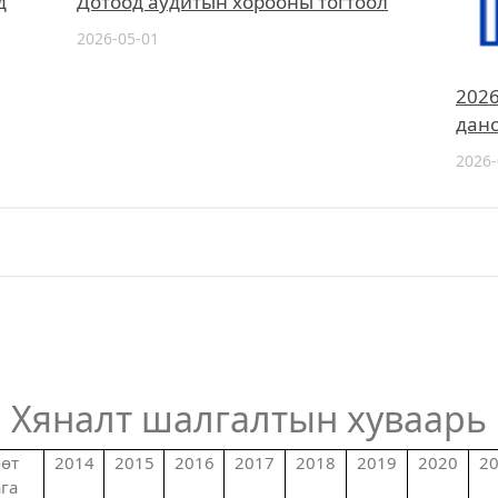
д
Дотоод аудитын хорооны тогтоол
2026-05-01
2026
данс
2026-
Хяналт шалгалтын хуваарь
өт
2014
2015
2016
2017
2018
2019
2020
2
га