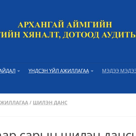
БАЙДАЛ
ҮНДСЭН ҮЙЛ АЖИЛЛАГАА
МЭДЭЭ МЭДЭ
АЖИЛЛАГАА
/
ШИЛЭН ДАНС
гаар сарын шилэн данс