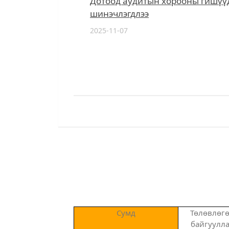
Дотоод аудитын хорооны гишүү
шинэчлэгдлээ
2025-11-07
Сумд
Төлөвлөгө
байгуулла