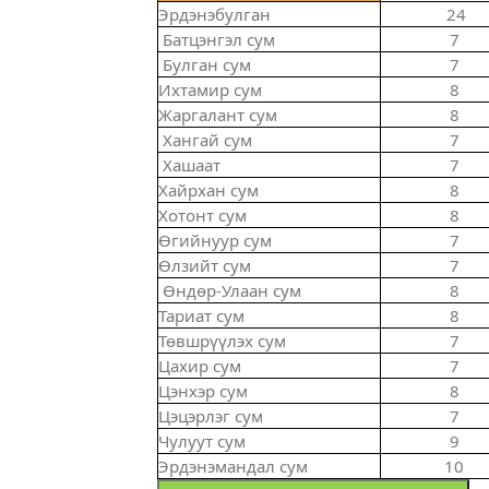
Эрдэнэбулган
24
Батцэнгэл сум
7
Булган сум
7
Ихтамир сум
8
Жаргалант сум
8
Хангай сум
7
Хашаат
7
Хайрхан сум
8
Хотонт сум
8
Өгийнуур сум
7
Өлзийт сум
7
Өндөр-Улаан сум
8
Тариат сум
8
Төвшрүүлэх сум
7
Цахир сум
7
Цэнхэр сум
8
Цэцэрлэг сум
7
Чулуут сум
9
Эрдэнэмандал сум
10