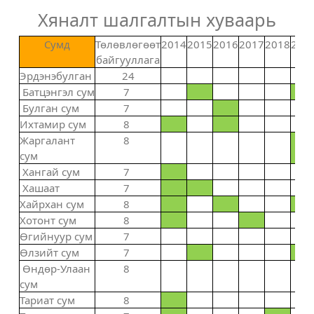
Хяналт шалгалтын хуваарь
Сумд
Төлөвлөгөөт
2014
2015
2016
2017
2018
201
байгууллага
Эрдэнэбулган
24
Батцэнгэл сум
7
Булган сум
7
Ихтамир сум
8
Жаргалант
8
сум
Хангай сум
7
Хашаат
7
Хайрхан сум
8
Хотонт сум
8
Өгийнуур сум
7
Өлзийт сум
7
Өндөр-Улаан
8
сум
Тариат сум
8