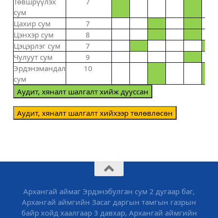
Төвшрүүлэх
7
сум
Цахир сум
7
Цэнхэр сум
8
Цэцэрлэг сум
7
Чулуут сум
9
Эрдэнэмандал
10
сум
Аудит, хяналт шалгалт хийж дууссан
Аудит, хяналт шалгалт хийхээр төлөвлөсөн
Архангай аймаг Эрдэнэбулган сум 2 дугаар баг,
Архангай аймгийн Засаг даргын тамгын газрын
байр хойд хаалгаар 3 давхар, Архангай аймгийн