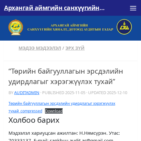
Архангай аймгийн санхүүгийн хяналт, дотоод аудитын газар
Skip to content
МЭДЭЭ МЭДЭЭЛЭЛ
/
ЭРХ ЗҮЙ
“Төрийн байгууллагын эрсдэлийн
удирдлагыг хэрэгжүүлэх тухай”
BY
AUDITADMIN
· PUBLISHED
2025-11-05
· UPDATED
2025-12-10
Төрийн байгууллагын эрсдэлийн удирдлагыг хэрэгжүүлэх
тухай_compressed
Download
Холбоо барих
Мэдээлэл хариуцсан ажилтан: Н.Нямсүрэн. Утас:
70333137. E-mail: sankhuu.audit.ar@gmail.com