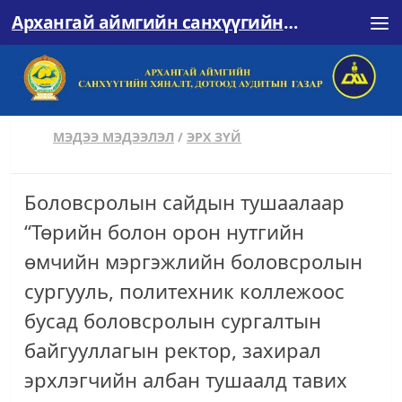
Архангай аймгийн санхүүгийн хяналт, дотоод аудитын газар
Skip to content
МЭДЭЭ МЭДЭЭЛЭЛ
/
ЭРХ ЗҮЙ
Боловсролын сайдын тушаалаар
“Төрийн болон орон нутгийн
өмчийн мэргэжлийн боловсролын
сургууль, политехник коллежоос
бусад боловсролын сургалтын
байгууллагын ректор, захирал
эрхлэгчийн албан тушаалд тавих