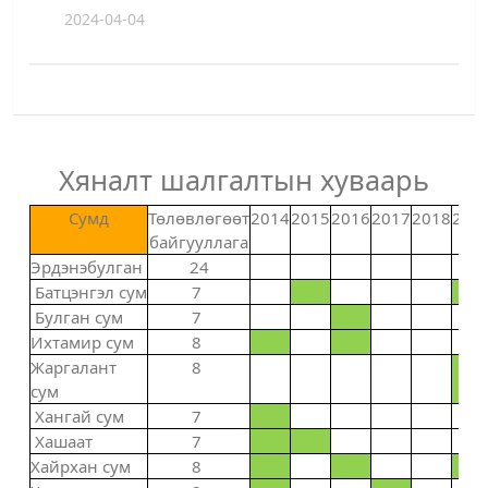
2024-04-04
Хяналт шалгалтын хуваарь
Сумд
Төлөвлөгөөт
2014
2015
2016
2017
2018
201
байгууллага
Эрдэнэбулган
24
Батцэнгэл сум
7
Булган сум
7
Ихтамир сум
8
Жаргалант
8
сум
Хангай сум
7
Хашаат
7
Хайрхан сум
8