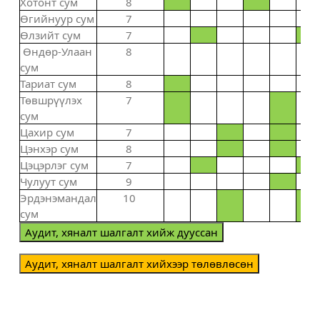
Хотонт сум
8
Өгийнуур сум
7
Өлзийт сум
7
Өндөр-Улаан
8
сум
Тариат сум
8
Төвшрүүлэх
7
сум
Цахир сум
7
Цэнхэр сум
8
Цэцэрлэг сум
7
Чулуут сум
9
Эрдэнэмандал
10
сум
Аудит, хяналт шалгалт хийж дууссан
Аудит, хяналт шалгалт хийхээр төлөвлөсөн