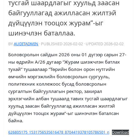
тусгай шаардлагыг хуульд заасан
байгууллагад ажилласан жилтэй
дүйцүүлэн тооцох журам”-ыг
шинэчлэн баталлаа.
BY
AUDITADMIN
· PUBLISHED
2026-02-02
· UPDATED
2026-02-02
Боловсролын сайдын 2026 оны 01 дүгээр сарын 27-
ны өдрийн А/26 дугаар “Журам шиэжчлэн батлах
тухай” тушаалаар “Төрийн болон орон нутгийн
өмчийн мэргэжлийн боловсролын сургууль,
политехник коллежоос бусад боловсролын
сургалтын байгууллагын ректор, захирал
эрхлэгчийн албан тушаалд тавих тусгай шаардлагыг
хуульд заасан байгууллагад ажилласан жилтэй
дүйцүүлэн тооцох журам”-ыг шинэчлэн баталсан
байна.
626805175_1531756535616478_8704419378105786501_n
Download