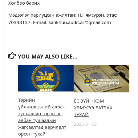
Холбоо барих
Мэдээлэл хариуцсан ажилтан: Н.Нямсүрэн. Утас:
70333137. E-mail: sankhuu.audit.ar@gmail.com
YOU MAY ALSO LIKE...
Төрийн
ЁС ЗҮЙН ХЭМ
үйлчилгээний албан
ХЭМЖЭЭ БАТЛАХ
тушаалын зэрэглэл,
ТУХАЙ
албан тушаалын
2025-01-08
жагсаалтад өөрчлөлт
орсон тухай