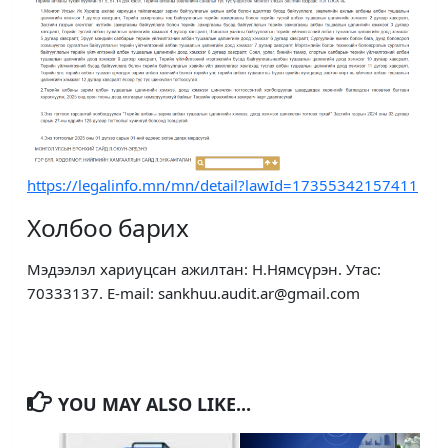
https://legalinfo.mn/mn/detail?lawId=17355342157411
Холбоо барих
Мэдээлэл хариуцсан ажилтан: Н.Нямсүрэн. Утас:
70333137. E-mail: sankhuu.audit.ar@gmail.com
YOU MAY ALSO LIKE...