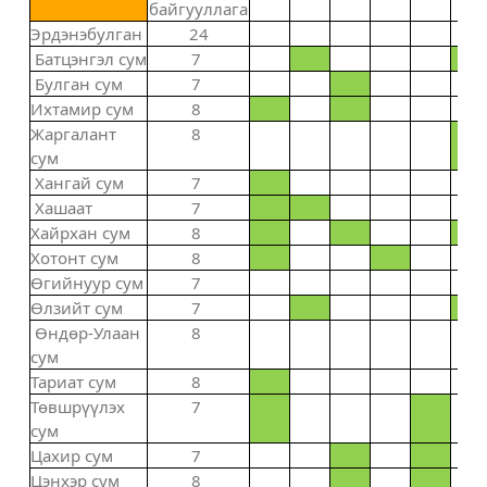
байгууллага
Эрдэнэбулган
24
Батцэнгэл сум
7
Булган сум
7
Ихтамир сум
8
Жаргалант
8
сум
Хангай сум
7
Хашаат
7
Хайрхан сум
8
Хотонт сум
8
Өгийнуур сум
7
Өлзийт сум
7
Өндөр-Улаан
8
сум
Тариат сум
8
Төвшрүүлэх
7
сум
Цахир сум
7
Цэнхэр сум
8