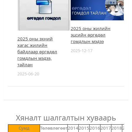
2025 оны жилийн
эцсийн өргөдөл
2025 оны эхний
гомдлын мэдээ
хагас жилийн
2025-12-17
байдлаар өргөдөл
гомдлын мэдээ,
тайлан
2025-06-20
Хяналт шалгалтын хуваарь
Сумд
Төлөвлөгөөт
2014
2015
2016
2017
2018
201