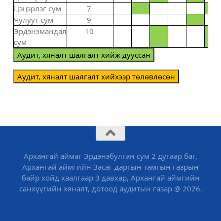
Цэцэрлэг сум
7
Чулуут сум
9
Эрдэнэмандал
10
сум
Аудит, хяналт шалгалт хийж дууссан
Аудит, хяналт шалгалт хийхээр төлөвлөсөн
Архангай аймаг Эрдэнэбулган сум 2 дугаар баг,
Архангай аймгийн Засаг даргын тамгын газрын
байр хойд хаалгаар 3 давхар, Архангай аймгийн
санхүүгийн хяналт, дотоод аудитын газар @ 2026.