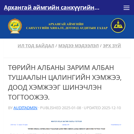
Архангай аймгийн санхүүгийн хяналт, дотоод аудитын газар
Skip to content
ИЛ ТОД БАЙДАЛ
/
МЭДЭЭ МЭДЭЭЛЭЛ
/
ЭРХ ЗҮЙ
ТӨРИЙН АЛБАНЫ ЗАРИМ АЛБАН
ТУШААЛЫН ЦАЛИНГИЙН ХЭМЖЭЭ,
ДООД ХЭМЖЭЭГ ШИНЭЧЛЭН
ТОГТООЖЭЭ.
BY
AUDITADMIN
· PUBLISHED
2025-01-08
· UPDATED
2025-12-10