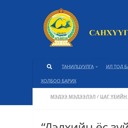
Skip to content
ТАНИЛЦУУЛГА
ИЛ ТОД 
ХОЛБОО БАРИХ
МЭДЭЭ МЭДЭЭЛЭЛ
/
ЦАГ ҮЕИЙН
“Дэлхийн ёс зү