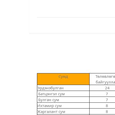
Сумд
Төлөвлөгө
байгуулла
Эрдэнэбулган
24
Батцэнгэл сум
7
Булган сум
7
Ихтамир сум
8
Жаргалант сум
8