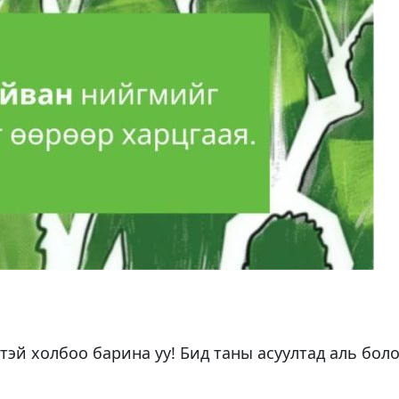
тэй холбоо барина уу! Бид таны асуултад аль бол
а.