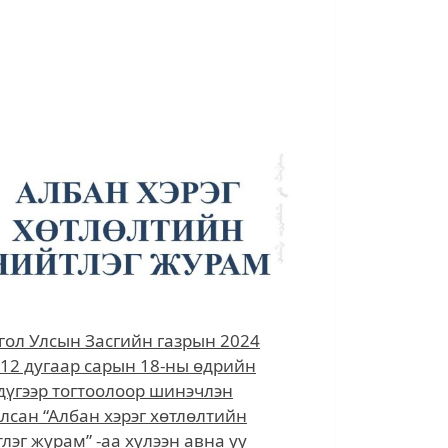
ол Улсын Засгийн газрын 2024
12 дугаар сарын 18-ны өдрийн
дүгээр тогтоолоор шинэчлэн
лсан “Албан хэрэг хөтлөлтийн
лэг журам” -аа хүлээн авна уу