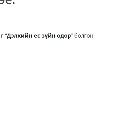
г “
Дэлхийн ёс зүйн өдөр
” болгон