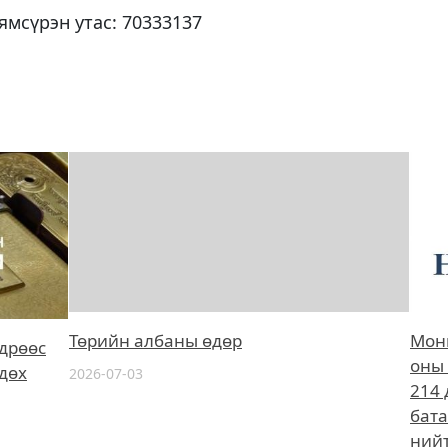
ямсүрэн утас: 70333137
Төрийн албаны өдөр
Монг
өдрөөс
оны 
дөх
2026-07-03
214 
бата
нийт