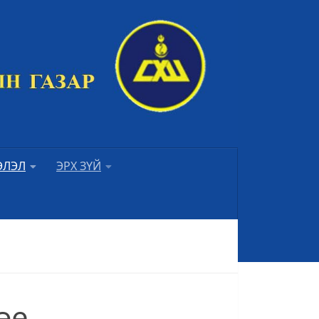
ЭЛЭЛ
ЭРХ ЗҮЙ
эе.