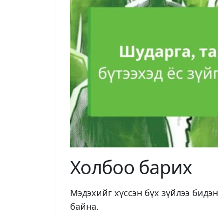
Холбоо барих
Мэдэхийг хүссэн бүх зүйлээ бидэн
байн