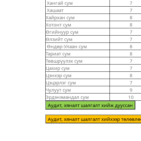
Хангай сум
7
Хашаат
7
Хайрхан сум
8
Хотонт сум
8
Өгийнуур сум
7
Өлзийт сум
7
Өндөр-Улаан сум
8
Тариат сум
8
Төвшрүүлэх сум
7
Цахир сум
7
Цэнхэр сум
8
Цэцэрлэг сум
7
Чулуут сум
9
Эрдэнэмандал сум
10
Аудит, хяналт шалгалт хийж дууссан
Аудит, хяналт шалгалт хийхээр төлөвлө