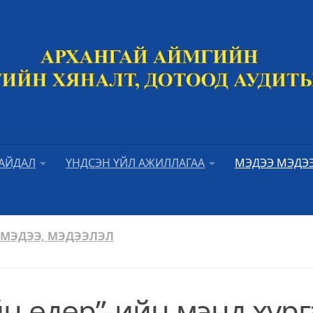
БАЙДАЛ
ҮНДСЭН ҮЙЛ АЖИЛЛАГАА
МЭДЭЭ МЭДЭ
 МЭДЭЭ, МЭДЭЭЛЭЛ
йн өдөр”-ийн мэнд хүрг